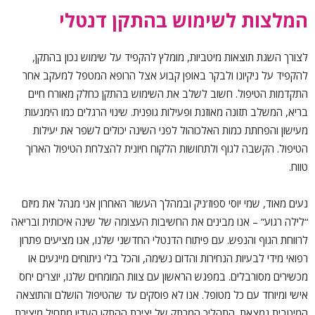
המלצות לשימוש בהתקן דנטלי
לצורך השגת תוצאות מיטביות, מומלץ להקפיד על שימוש נכון בהתקן,
להקפיד על ניקיונו ולבקר באופן קבוע אצל הרופא המטפל למעקב אחר
התקדמות הטיפול. חשוב לשלב את השימוש בהתקן כחלק מאורח חיים
בריא, המשלב תזונה מאוזנת ופעילות גופנית. שינוי הרגלים כמו הימנעות
מעישון והפחתת כמות האלכוהול לפני השינה יכולים לשפר את יעילות
הטיפול. הקשבה לגוף ולתחושות הלקוח חיונית להצלחת הטיפול הארוך
טווח.
נעים מאוד, שמי יוסי ספוז’ניק ובמהלך העשור האחרון אני מנהל את מיזם
“לילה רגוע” – אנו מבינים את החשיבות העצומה של שינה איכותית ובריאה
לרווחת הגוף והנפש. עם פיתוח הדנטלי החדשני שלנו, אנו מציעים פתרון
רפואי מידי לבעיות הנחירות והדום נשימה, והכל בלי ניתוחים מייגעים או
מכשירים מסורבלים. במפגש הראשון עם צוות המומחים שלנו, יוצרים יחס
אישי ומיוחד עם כל מטופל. אנו לא פוסקים עד שהטיפול הושלם והתוצאה
המיטבית נמצאת. התהליך המרתק של יצירת ההתקן העדין מתחיל מיצירת