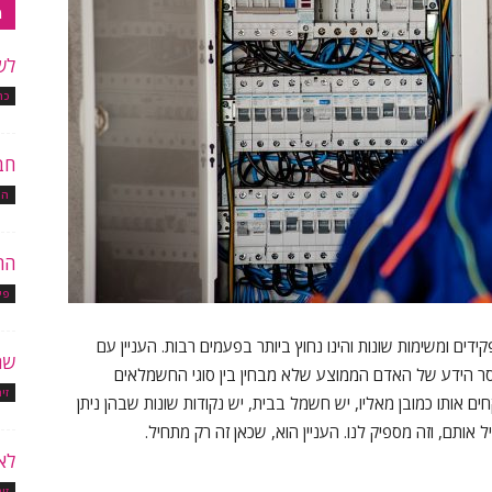
מ
לש
כת
חב
הו
הח
פי
ם ומשימות שונות והינו נחוץ ביותר בפעמים רבות. העניין עם
שר
ר הידע של האדם הממוצע שלא מבחין בין סוגי החשמלאים
זי
ים אותו כמובן מאליו, יש חשמל בבית, יש נקודות שונות שבהן ניתן
ותם, וזה מספיק לנו. העניין הוא, שכאן זה רק מתחיל.
לא
זי