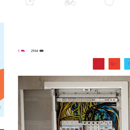
0
2964
T