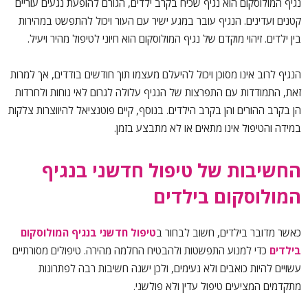
נגיף המולוסקום הוא נגיף שכיח בקרב ילדים, הגורם להופעת נגעים עוריים
קטנים ועדינים. הנגיף עובר במגע ישיר עם העור ויכול להתפשט במהירות
בין ילדים. זיהוי מוקדם של
נגיף המולוסקום
הוא חיוני לטיפול מהיר ויעיל.
הנגיף לרוב אינו מסוכן ויכול להיעלם מעצמו תוך חודשים בודדים, אך למרות
זאת, התמודדות עם התפרצות של הנגיף עלולה לגרום לאי נוחות ולחרדות
הן בקרב ההורים והן בקרב הילדים. בנוסף, קיים פוטנציאל להיווצרות צלקות
במידה והטיפול אינו מתאים או לא מתבצע בזמן.
החשיבות של טיפול חדשני בנגיף
המולוסקום בילדים
כאשר מדובר בילדים, חשוב לבחור ב
טיפול חדשני בנגיף המולוסקום
בילדים
כדי למנוע התפשטות ולהבטיח החלמה מהירה. טיפולים מסורתיים
עשויים להיות כואבים ולא נעימים, ולכן ישנה חשיבות רבה לפתרונות
מתקדמים המציעים טיפול עדין ולא פולשני.