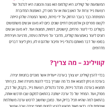
המשמעות של קווילינג היא קולמוס הוא נוצה והכוונה היא לגלגול של
רצועות נייר צרות על האצבעות או על מוט דק. האומנות המדוברת
התפתחה כבר בעבר הרחוק על ידי נזירות, כאשר המטרה שלהן הייתה
לקשט ספרים וכן אלמנטים דתיים שונים. כיום לא מעט אנשים משתמשים
בקוולינג כדי ליצור: פרחים, קישוטים, דמויות, תמונות ועוד. לא מעט אנשים
רוצים ליצור באמצעות קוולינג, מדובר על פעילות נעימה, מרגיעה ויצירתית.
בסופו של דבר מאותם גלגולי נייר וחיבור שלהם זו לזו, ניתן ליצור דברים
מדהימים.
קווילינג – מה צריך?
בכדי להכין קווילינג יש צורך בערכה ייעודית אשר מוכרים בחנויות יצירה.
בערכה זו ניתן למצוא את כל מה שצריך בכדי להנות מיצירה זאת. בין היתר
תמצאו בערכה: מגלגל ניירות, סרגל גלגולים, רצועות נייר, בקבוק של דבק,
מסרק ועוד. המחיר של כל ערכה ישתנה בהתאם למקום שבו תרכשו אותה,
בהתאם למה שהיא תכיל בדיוק ועוד. כמובן שחשוב לרכוש ערכה משתלמת
ואיכותית ולכן, כדאי מאוד מראש להגיע לחנות חומרי יצירה שבה אפשר