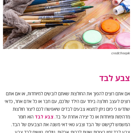
credit:freepik
צבע לבד
אם אתם רוצים להפוך את החולצות שאתם לובשים למיוחדות, או אם אתם
רוצים לעצב חולצה ביחד עם הילד שלכם, עם חבר או כל אדם אחר, כדאי
שתדעו כי כיום ניתן למצוא צבעים לבדים שיאפשרו לכם ליצור חולצות
מדהימות ומיוחדות או כל יצירה אחרת על בד.
צבע לבד
הוא חומר
המשמש לקישוט של הבד וצבע טאי דאי משנה את הצבעים של הבד.
צבע לבד זמין בצורות שונות לרבות: אבקות, נוזלים, טושים לבד צבע