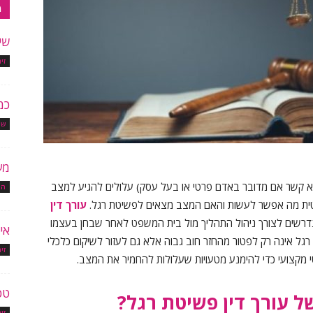
מ
שי
זי
כמ
שי
מע
לא קשר אם מדובר באדם פרטי או בעל עסק) עלולים להגיע למצב
הו
שפטית מה אפשר לעשות והאם המצב מצאים לפשיטת רגל.
עורך דין
רשים לצורך ניהול התהליך מול בית המשפט לאחר שבחן בעצמו
אי
גל אינה רק לפטור מהחזר חוב גבוה אלא גם לעזור לשיקום כלכלי
זי
י מקצועי כדי להימנע מטעויות שעלולות להחמיר את המצב.
טכ
ל עורך דין פשיטת רגל
?
זי