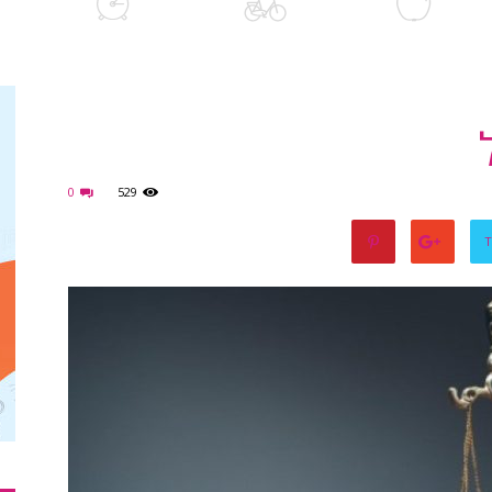
0
529
T