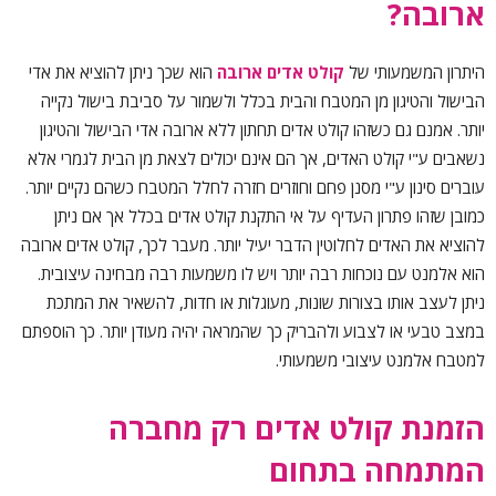
ארובה?
היתרון המשמעותי של
קולט אדים ארובה
הוא שכך ניתן להוציא את אדי
הבישול והטיגון מן המטבח והבית בכלל ולשמור על סביבת בישול נקייה
יותר. אמנם גם כשזהו קולט אדים תחתון ללא ארובה אדי הבישול והטיגון
נשאבים ע"י קולט האדים, אך הם אינם יכולים לצאת מן הבית לגמרי אלא
עוברים סינון ע"י מסנן פחם וחוזרים חזרה לחלל המטבח כשהם נקיים יותר.
כמובן שזהו פתרון העדיף על אי התקנת קולט אדים בכלל אך אם ניתן
להוציא את האדים לחלוטין הדבר יעיל יותר. מעבר לכך, קולט אדים ארובה
הוא אלמנט עם נוכחות רבה יותר ויש לו משמעות רבה מבחינה עיצובית.
ניתן לעצב אותו בצורות שונות, מעוגלות או חדות, להשאיר את המתכת
במצב טבעי או לצבוע ולהבריק כך שהמראה יהיה מעודן יותר. כך הוספתם
למטבח אלמנט עיצובי משמעותי.
הזמנת קולט אדים רק מחברה
המתמחה בתחום