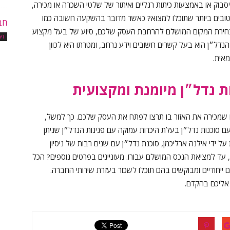
יסבוק או באמצעות כיתות רגליים ואיתור של שלטי השכרה או מכירה,
טובים ביותר שתוכלו למצוא? כאשר מדובר בהשקעה חשובה כמו
חב
בחירת המקום המושלם להרחבת העסק שלכם, סיוע של בעל מקצוע
זי
ן הנדל״ן הוא בעל קשרים חשובים וידע נרחב, ומטרתו היא לכוון
אית.
 נדל״ן מיומנת ומקצועית
כזו שמכירה את האזור בו תרצו לפתח את העסק שלכם. כך למשל,
 סוכנות נדל״ן בעלת היכרות עמוקה עם פנינות הנדל״ן שניתן
 חברת R&B. החברה מנוהלת על ידי אילנה ארליכמן, סוכנת נדל״ן עם שנים רבות של ניסיון
עד למציאת הנכס המושלם עבורו. מעוניינים בפרטים נוספים? הכל
של חברת R&D, כולל פרויקטים ייחודיים ומבוקשים בהם תוכלו לשכור בעזרת שירותי החברה.
 אליכם בהקדם.