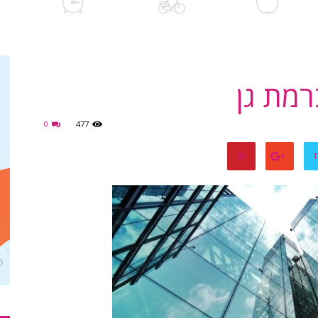
מת גן
0
477
T