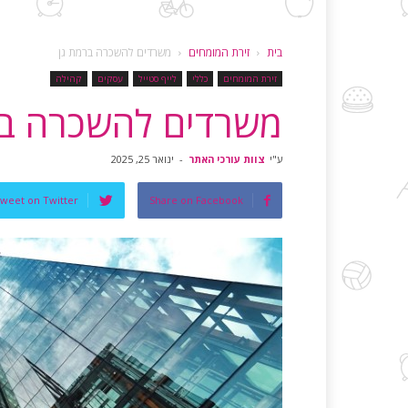
בית
זירת המומחים
משרדים להשכרה ברמת גן
זירת המומחים
כללי
לייף סטייל
עסקים
קהילה
משרדים להשכרה בר
ע"י
צוות עורכי האתר
-
ינואר 25, 2025
weet on Twitter
Share on Facebook