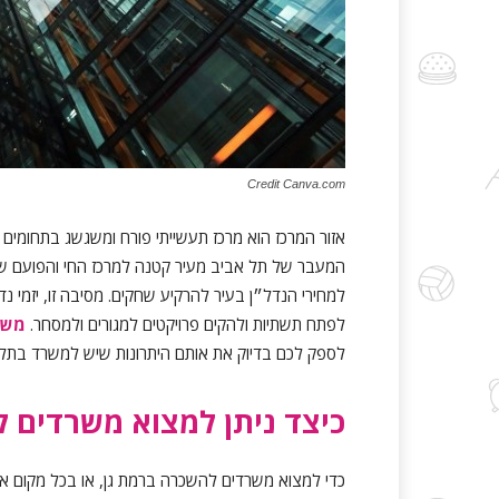
Credit Canva.com
אזור המרכז הוא מרכז תעשייתי פורח ומשגשג בתחומים ר
המעבר של תל אביב מעיר קטנה למרכז החי והפועם של
למחירי הנדל״ן בעיר להרקיע שחקים. מסיבה זו, יזמי 
לפתח תשתיות ולהקים פרויקטים למגורים ולמסחר.
משר
לספק לכם בדיוק את אותם היתרונות שיש למשרד בתל א
כיצד ניתן למצוא משרדים 
כדי למצוא משרדים להשכרה ברמת גן, או בכל מקום אחר