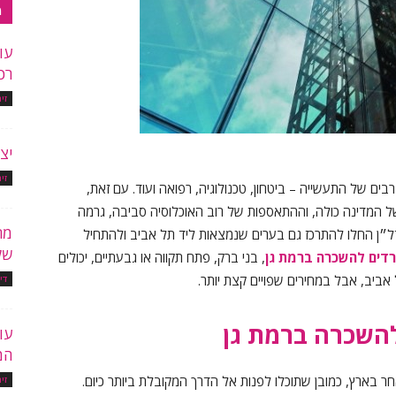
מ
עו
רכ
זי
יצ
זי
בים של התעשייה – ביטחון, טכנולוגיה, רפואה ועוד. עם זאת,
 המדינה כולה, וההתאספות של רוב האוכלוסיה סביבה, גרמה
מר
נדל״ן החלו להתרכז גם בערים שנמצאות ליד תל אביב ולהתחיל
של
דים להשכרה ברמת גן
, בני ברק, פתח תקווה או גבעתיים, יכולים
ביב, אבל במחירים שפויים קצת יותר.
די
להשכרה ברמת גן
עו
המ
 בארץ, כמובן שתוכלו לפנות אל הדרך המקובלת ביותר כיום.
זי