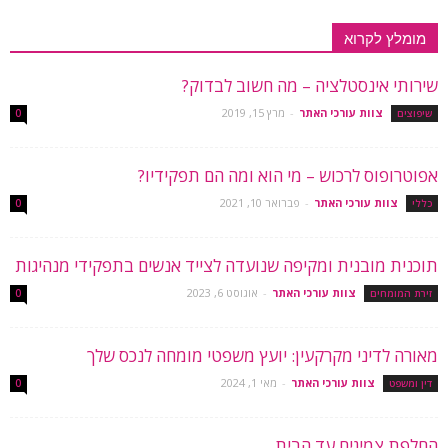
מומלץ לקרוא
שירותי אינסטלציה – מה חשוב לבדוק?
צוות עורכי האתר
-
מרץ 15, 2019
שיפוצים
0
אפוטרופוס לרכוש – מי הוא ומה הם תפקידיו?
צוות עורכי האתר
-
פברואר 10, 2021
כללי
0
תוכנית מובנית ומקיפה שנועדה לצייד אנשים בתפקידי מנהיגות
צוות עורכי האתר
-
אוגוסט 6, 2023
זירת המומחים
0
מאורה לדיני מקרקעין: יועץ משפטי מומחה לנכס שלך
צוות עורכי האתר
-
מאי 1, 2024
דין ומשפט
0
החלפת צמיגים עד הבית