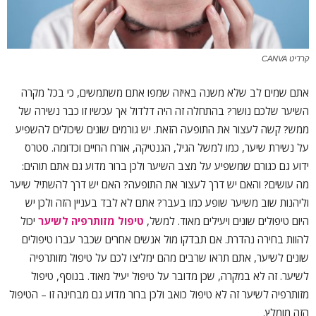
קרדיט CANVA
אתם שמים לב שלא משנה באיזה שמפו אתם משתמשים, כי בכל מקרה
השיער שלכם נושר? בהתחלה זה היה דלדול אך עכשיו זו כבר נשירה של
ממש? קשה לעצור את התופעה הזאת. יש גורמים שונים שיכולים להשפיע
על נשירת שיער, כמו למשל הגיל, הגנטיקה, אורח החיים וכדומה. סטרס
ידוע גם כגורם שמשפיע על מצב השיער ולכן ברור מדוע גם אתם תוהים:
מה עושים? והאם יש דרך לעצור את התופעה? האם יש דרך להשתיל שיער
וליהנות שוב משיער שופע כמו בעבר? אתם לא לבד בעניין הזה ולכן יש
היום טיפולים שונים ויעילים מאוד. למשל,
טיפול מזותרפיה לשיער
יכול
להוות בחירה נהדרת. אם תבדקו מול אנשים אחרים שכבר עברו טיפולים
שונים לשיער, אתם תראו שרבים מהם ימליצו לכם על טיפול מזותרפיה
לשיער. זה לא במקרה, שכן מדובר על טיפול יעיל מאוד. בנוסף, טיפול
מזותרפיה לשיער זה לא טיפול כואב ולכן ברור מדוע גם מבחינה זו – הטיפול
הזה מומלץ.