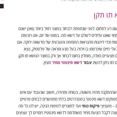
זי
 תו תקן
ם רע לתחום. לפני שנתפתה לבחור במוצר הזול ביותר (ואכן ישנם
וי שאנו עלולים לשלם על דשא כזה. בסופו של יום, אנו רוכשים
טוח וכדי ליהנות מהנראות החמימה והטבעית של מדשאה ירוקה. אם
לי חיים שיכרסמו בו ויהיה בעל מגע ומראה של פלסטיק, נצא
ם מצערים כאלה, מומלץ בחום לבחור אך ורק במוצר הנושא תו תקן.
הזו ניתן להשיג
עבור
דשא סינטטי מחיר
מצוין.
ח שההתקנה תהיה פשוטה, בטוחה ומהירה, חשוב שנעבוד עם איש
מספקים דשא סינטטי בסטנדרטים בלתי מתפשרים לבתים פרטיים
ם – מעציצי
פיקוס גומי
ועד למוצרים לטיפוח הגינה, יש לנו כל מה
רוצה לקבל הצעת מחיר משתלמת לדשא סינטטי? חסרים לך עציצים