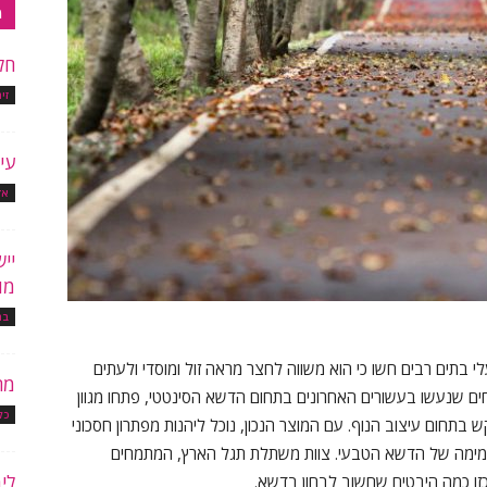
מ
חל
זי
עי
אד
יי
מו
בר
י בתים רבים חשו כי הוא משווה לחצר מראה זול ומוסדי ולעתים
מה
ים שנעשו בעשורים האחרונים בתחום הדשא הסינטטי, פתחו מגוון
כל
בתחום עיצוב הנוף. עם המוצר הנכון, נוכל ליהנות מפתרון חסכוני
החמימה של הדשא הטבעי. צוות משתלת תגל הארץ, המתמחים
לימ
כזו כמה היבטים שחשוב לבחון בדשא.