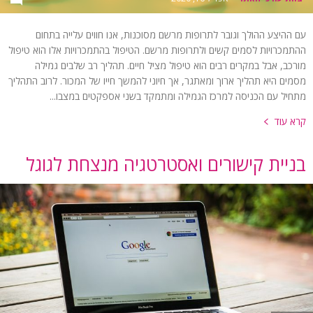
עם ההיצע ההולך וגובר לתרופות מרשם מסוכנות, אנו חווים עלייה בתחום
ההתמכרויות לסמים קשים ולתרופות מרשם. הטיפול בהתמכרויות אלו הוא טיפול
מורכב, אבל במקרים רבים הוא טיפול מציל חיים. תהליך רב שלבים גמילה
מסמים היא תהליך ארוך ומאתגר, אך חיוני להמשך חייו של המכור. לרוב התהליך
מתחיל עם הכניסה למרכז הגמילה ומתמקד בשני אספקטים במצבו...
קרא עוד
בניית קישורים ואסטרטגיה מנצחת לגוגל