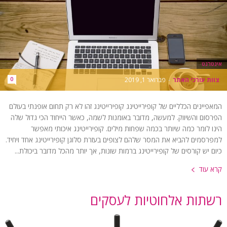
אינטרנט
צוות עורכי האתר
-
פברואר 1, 2019
0
המאפיינים הכלליים של קופירייטינג קופירייטינג זהו לא רק תחום אופנתי בעולם
הפרסום והשיווק. למעשה, מדובר באומנות לשמה, כאשר הייחוד הכי גדול שלה
הינו לומר כמה שיותר בכמה שפחות מילים. קופירייטינג איכותי מאפשר
למפרסמים להביא את המסר שלהם לצופים בעזרת סלוגן קופירייטינג אחד ויחיד.
כיום יש קורסים של קופירייטינג ברמות שונות, אך יותר מהכל מדובר ביכולת...
קרא עוד
רשתות אלחוטיות לעסקים