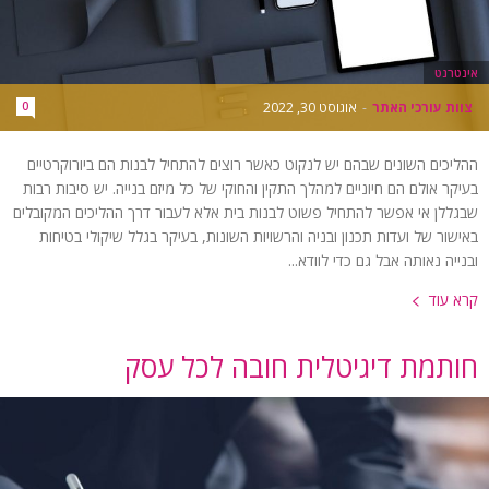
אינטרנט
צוות עורכי האתר
-
אוגוסט 30, 2022
0
ההליכים השונים שבהם יש לנקוט כאשר רוצים להתחיל לבנות הם ביורוקרטיים
בעיקר אולם הם חיוניים למהלך התקין והחוקי של כל מיזם בנייה. יש סיבות רבות
שבגללן אי אפשר להתחיל פשוט לבנות בית אלא לעבור דרך ההליכים המקובלים
באישור של ועדות תכנון ובניה והרשויות השונות, בעיקר בגלל שיקולי בטיחות
ובנייה נאותה אבל גם כדי לוודא...
קרא עוד
חותמת דיגיטלית חובה לכל עסק