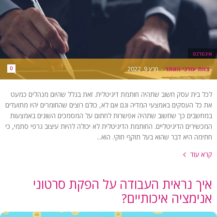
אינטרנט
צוות עורכי האתר
-
מרץ 9, 2022
0
לכל בית עסק חשוב שתהיה חותמת דיגיטלית. זאת בגלל שהיום מנהלים כמעט
את כל העסקים באמצעי המדיה וגם אם לא, כולם רוצים שהחומרים יהיו מתועדים
במחשבים כך שחשוב שתהיה אפשרות לחתום על המסמכים השונים באמצעות
המכשירים הדיגיטליים. החותמת הדיגיטלית לא יכולה להיות עיצוב גרפי סתמי, כי
חתימה היא דבר שהוא בעל תוקף חוקי. הוא...
קרא עוד
איך נראית העבודה על הפקת סרטוני
אנימציה איכותיים?