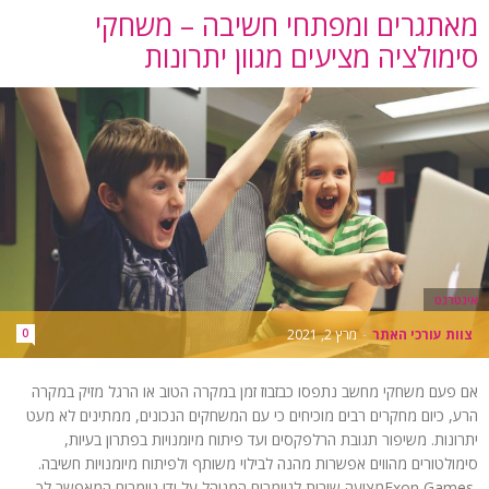
מאתגרים ומפתחי חשיבה – משחקי
סימולציה מציעים מגוון יתרונות
אינטרנט
צוות עורכי האתר
-
מרץ 2, 2021
0
אם פעם משחקי מחשב נתפסו כבזבוז זמן במקרה הטוב או הרגל מזיק במקרה
הרע, כיום מחקרים רבים מוכיחים כי עם המשחקים הנכונים, ממתינים לא מעט
יתרונות. משיפור תגובת הרלפקסים ועד פיתוח מיומנויות בפתרון בעיות,
סימולטורים מהווים אפשרות מהנה לבילוי משותף ולפיתוח מיומנויות חשיבה.
Exon Gamesמציעה שירות לגיימרים המנוהל על ידי גיימרים המאפשר לך